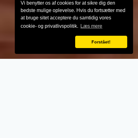
Vi benytter os af cookies for at sikre dig den
bedste mulige oplevelse. Hvis du fortsætter med
at bruge sitet acceptere du samtidig vores
cookie- og privatlivspolitik.
Læs mere
Forstået!
VELKOMMEN TIL
Rønde Pizza
- Når vi laver mad til vores kunder, lægger vi
vægt på kvalitet, service og renlighed.
- Stort udvalg i lækre oplevelser for ganen.
- Udsøgte råvarer og en nænsom stræben
efter det perfekte sikrer en oplevelse udover